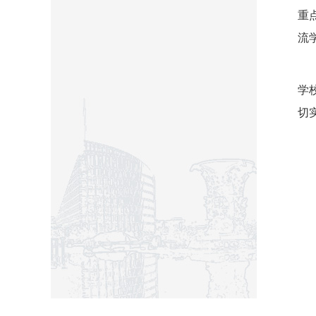
重
流
学
切